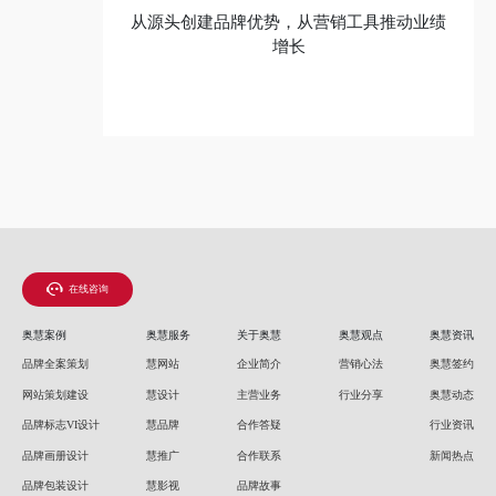
从源头创建品牌优势，从营销工具推动业绩
增长
在线咨询
奥慧案例
奥慧服务
关于奥慧
奥慧观点
奥慧资讯
品牌全案策划
慧网站
企业简介
营销心法
奥慧签约
网站策划建设
慧设计
主营业务
行业分享
奥慧动态
品牌标志VI设计
慧品牌
合作答疑
行业资讯
品牌画册设计
慧推广
合作联系
新闻热点
品牌包装设计
慧影视
品牌故事