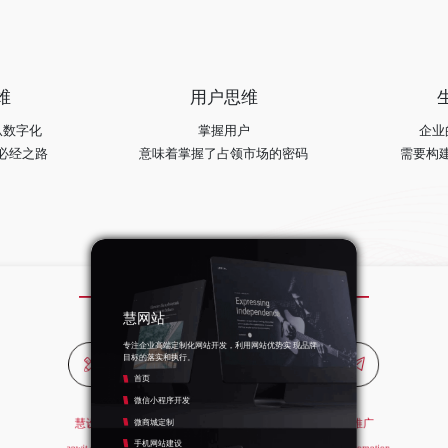
维
用户思维
从数字化
掌握用户
企业
必经之路
意味着掌握了占领市场的密码
需要构
慧网站
慧设计
慧推广
专注企业高端定制化网站开发，利用网站优势实 现品牌
慧品牌
目标的落实和执行。
专注企业高端定制化网站开发，利用网站优势实 现品牌
专注企业高端定制化网站开发，利用网站优势实 现品牌
目标的落实和执行。
目标的落实和执行。
造业绩倍增！
专注企业
首页
异化塑造
LOGO标志设计
谷歌竞价托管
号&口号)
微信小程序开发
VIS系统设计
百度竞价托管
位&定义)
慧网站
慧设计
慧推广
微商城定制
产品包装设计
电商年度运营托管
画册折页设计
年度全网推广外包
手机网站建设
aowit design
aowit promotion