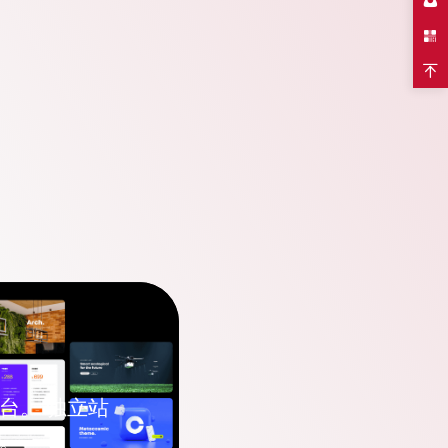
台。 独立站
。