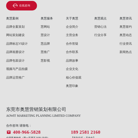
在线咨询
奥慧案例
奥慧服务
关于奥慧
奥慧观点
奥慧资讯
品牌全案策划
慧网站
企业简介
营销心法
奥慧签约
网站策划建设
慧设计
主营业务
行业分享
奥慧动态
品牌标志VI设计
慧品牌
合作答疑
行业资讯
品牌画册设计
慧推广
合作联系
新闻热点
品牌包装设计
慧影视
品牌故事
视频与产品拍摄
企业文化
品牌运营推广
核心价值观
奥慧印象
东莞市奥慧营销策划有限公司
AOWIT MARKETING PLANNING LIMITED COMPANY
合作咨询 请致电：
400-966-5828
189 2581 2160
全国客服热线（周一至周五 9:00-18:00）
【策划总监：吴先生】