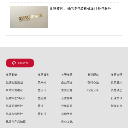
奥慧签约：固尔琦包装机械设计外包服务
在线咨询
奥慧案例
奥慧服务
关于奥慧
奥慧观点
奥慧资讯
品牌全案策划
慧网站
企业简介
营销心法
奥慧签约
网站策划建设
慧设计
主营业务
行业分享
奥慧动态
品牌标志VI设计
慧品牌
合作答疑
行业资讯
品牌画册设计
慧推广
合作联系
新闻热点
品牌包装设计
慧影视
品牌故事
视频与产品拍摄
企业文化